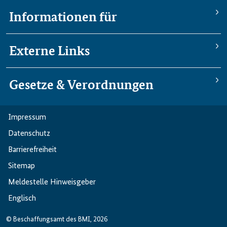
Informationen für
Externe Links
Gesetze & Verordnungen
Impressum
Datenschutz
Barriere­freiheit
Sitemap
Meldestelle Hinweisgeber
Englisch
© Beschaffungsamt des BMI, 2026
Leichte Sprache
Gebärdensprache
Englisch