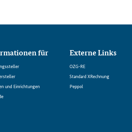
ormationen für
Externe Links
gs­steller
OZG-RE
rsteller
Standard XRechnung
en und Einrichtungen
Peppol
de