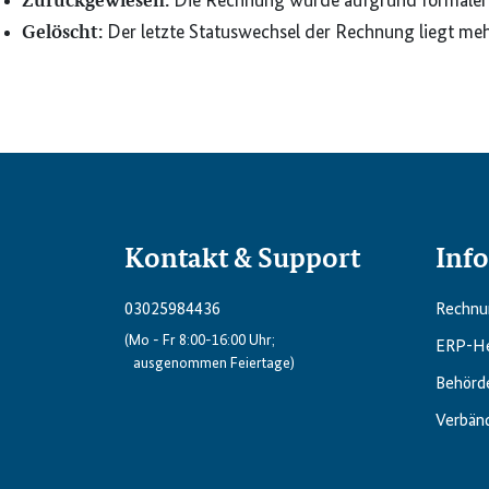
Die Rechnung wurde aufgrund formaler 
Gelöscht:
Der letzte Statuswechsel der Rechnung liegt meh
Kontakt & Support
Inf
03025984436
Rechnun
(Mo - Fr 8:00-16:00 Uhr;
ERP-He
ausgenommen Feiertage)
Behörd
Verbän