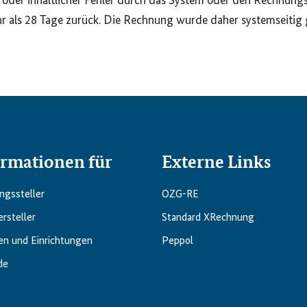
oder inhaltlicher Fehler durch das System oder den Rechnun
r als 28 Tage zurück. Die Rechnung wurde daher systemseitig 
ormationen für
Externe Links
gs­steller
OZG-RE
rsteller
Standard XRechnung
en und Einrichtungen
Peppol
de